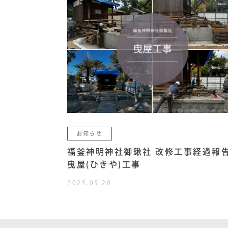
お知らせ
福釜神明神社御鍬社 改修工事経過報告
曳屋(ひきや)工事
2025.05.20