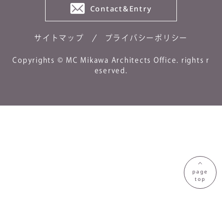
Contact&Entry
サイトマップ
プライバシーポリシー
Copyrights © MC Mikawa Architects Office. rights r
eserved.
page
top