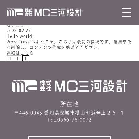
仕事の流れ
お知らせ
NEWS
Work flow
カテゴリー
お知らせ
カテゴリー
2023.02.27
Hello world!
WordPress へようこそ。こちらは最初の投稿です。編集また
は削除し、コンテンツ作成を始めてください。
詳細はこちら
1 - 1
1
お知らせ
News
所在地
〒446-0045 愛知県安城市横山町浜畔上２６−１
TEL.0566-76-0072